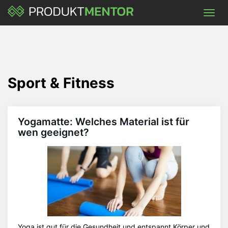
Skip
Toggl
to
navig
main
content
Sport & Fitness
Yogamatte: Welches Material ist für
wen geeignet?
Yoga ist gut für die Gesundheit und entspannt Körper und