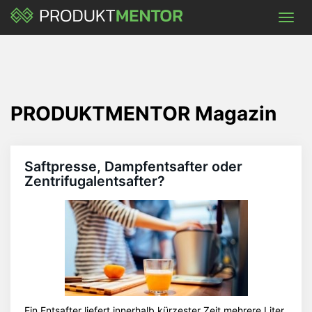
Skip
Toggl
to
navig
main
content
PRODUKTMENTOR Magazin
Saftpresse, Dampfentsafter oder
Zentrifugalentsafter?
Ein Entsafter liefert innerhalb kürzester Zeit mehrere Liter