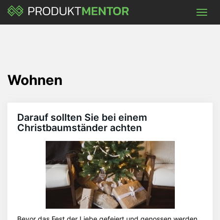
Skip
Toggl
to
navig
main
content
Wohnen
Darauf sollten Sie bei einem
Christbaumständer achten
Bevor das Fest der Liebe gefeiert und genossen werden