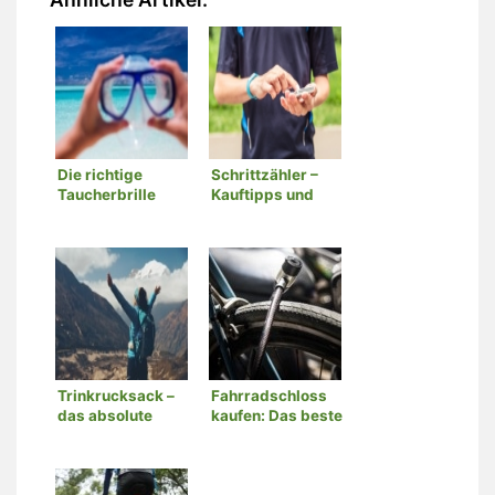
Die richtige
Schrittzähler –
Taucherbrille
Kauftipps und
Wissenswertes
Trinkrucksack –
Fahrradschloss
das absolute
kaufen: Das beste
Must Have für
Schloss für Ihr
unterwegs
Fahrrad