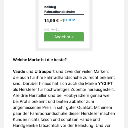
boildeg
Fahrradhandschuhe
Radsporthandschuhe
14,99 €
rutschfeste und
stoßdämpfende
inkl. MwSt.
Mountainbike
Handschuhe mit
Angebot
Signalfarbe geeiget
Unisex Herren Damen
Welche Marke ist die beste?
Vaude
und
Ultrasport
sind zwei der vielen Marken,
die auch für ihre Fahrradhandschuhe zu recht bekannt
sind. Darüber hinaus hat sich auch die Marke
YYGIFT
als Hersteller für hochwertiges Zubehör herausgestellt.
Alle drei Hersteller sind bei Hobbyradlern genau wie
bei Profis bekannt und bieten Zubehör zum
angemessenen Preis in sehr guter Qualität. Mit einem
paar der Fahrradhandschuhe dieser Hersteller machen
Kunden nichts falsch und schützen Hände und
Handgelenke tatsächlich vor der Belastung. Und vor