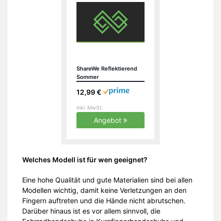
ShareWe Reflektierend
Sommer
Fahrradhandschuhe
12,99 €
Halbfinger Männer
Radsport Handschuhe
inkl. MwSt.
Herren Damen
Radhandschuhe für
Angebot
Radsport MTB Road Race
Downhill und Wandern
(Rot, M)
Welches Modell ist für wen geeignet?
Eine hohe Qualität und gute Materialien sind bei allen
Modellen wichtig, damit keine Verletzungen an den
Fingern auftreten und die Hände nicht abrutschen.
Darüber hinaus ist es vor allem sinnvoll, die