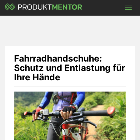
Skip
Toggl
to
navig
main
content
Fahrradhandschuhe:
Schutz und Entlastung für
Ihre Hände