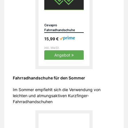
Cevapro
Fahrradhandschuhe
Warme
15,99 €
Winterhandschuhe
Wasserdichte
inkl. MwSt.
Touchscreenhandschuhe
Winddichte
Angebot
Laufhandschuhe
Rutschfeste, Schwarz, L
Fahrradhandschuhe für den Sommer
Im Sommer empfiehlt sich die Verwendung von
leichten und atmungsaktiven Kurzfinger-
Fahrradhandschuhen