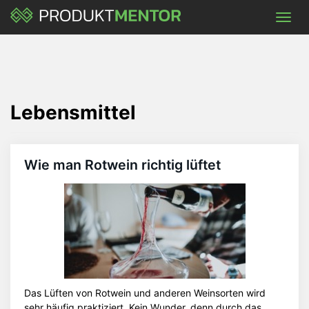
Skip
Toggl
to
navig
main
content
Lebensmittel
Wie man Rotwein richtig lüftet
Das Lüften von Rotwein und anderen Weinsorten wird
sehr häufig praktiziert. Kein Wunder, denn durch das