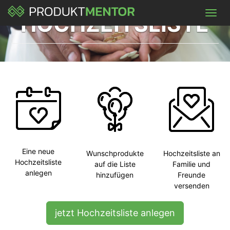
Skip
Toggl
to
HOCHZEITSLISTE
navig
main
content
Liebes Brautpaar lasst euch einfach beschenken. Mit
Geschenken die zu euch passen.
Hochzeitsliste anlegen
Eine neue
Wunschprodukte
Hochzeitsliste an
Hochzeitsliste
auf die Liste
Familie und
anlegen
hinzufügen
Freunde
versenden
jetzt Hochzeitsliste anlegen