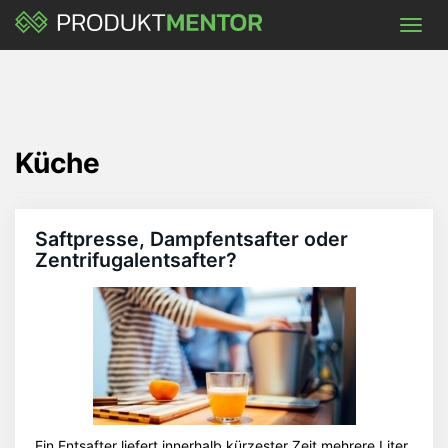
Skip
Toggl
to
navig
main
content
Küche
Saftpresse, Dampfentsafter oder
Zentrifugalentsafter?
Ein Entsafter liefert innerhalb kürzester Zeit mehrere Liter