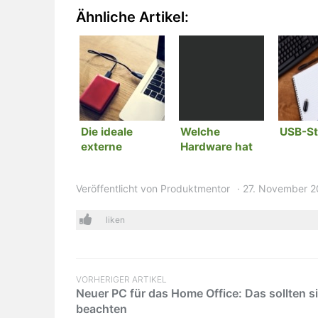
Ähnliche Artikel:
Die ideale
Welche
USB-St
externe
Hardware hat
Festplatte
mein PC?
finden
Veröffentlicht von
Produktmentor
27. November 
liken
VORHERIGER ARTIKEL
Neuer PC für das Home Office: Das sollten s
beachten