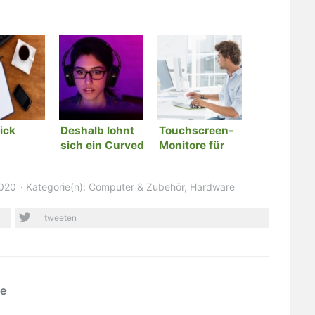
ick
Deshalb lohnt
Touchscreen-
sich ein Curved
Monitore für
Monitor
den modernen
Arbeitsplatz
2020
Kategorie(n):
Computer & Zubehör
,
Hardware
tweeten
ie