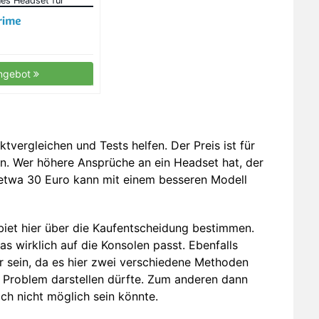
es Headset für
aming, e-Learning
se-Cancelling-
 Control, hoher
fon (klappbar) – 3,5-
cker
ngebot
tvergleichen und Tests helfen. Der Preis ist für
ien. Wer höhere Ansprüche an ein Headset hat, der
b etwa 30 Euro kann mit einem besseren Modell
ebiet hier über die Kaufentscheidung bestimmen.
as wirklich auf die Konsolen passt. Ebenfalls
r sein, da es hier zwei verschiedene Methoden
 Problem darstellen dürfte. Zum anderen dann
ch nicht möglich sein könnte.