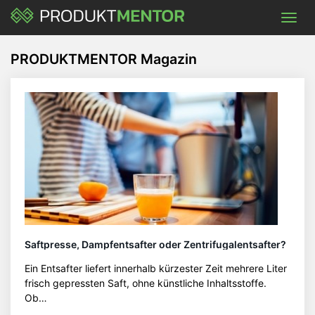
Skip
Toggl
to
navig
main
content
PRODUKTMENTOR Magazin
Saftpresse, Dampfentsafter oder Zentrifugalentsafter?
Ein Entsafter liefert innerhalb kürzester Zeit mehrere Liter
frisch gepressten Saft, ohne künstliche Inhaltsstoffe.
Ob…