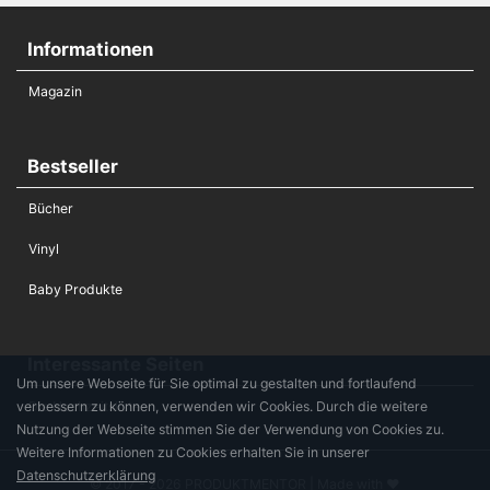
Informationen
Magazin
Bestseller
Bücher
Vinyl
Baby Produkte
Interessante Seiten
Um unsere Webseite für Sie optimal zu gestalten und fortlaufend
verbessern zu können, verwenden wir Cookies. Durch die weitere
Die Hochzeitsliste
Nutzung der Webseite stimmen Sie der Verwendung von Cookies zu.
Weitere Informationen zu Cookies erhalten Sie in unserer
Datenschutzerklärung
© 2017 - 2026 PRODUKTMENTOR | Made with ♥