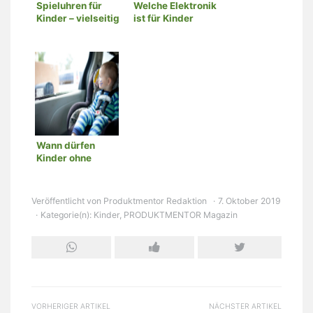
Spieluhren für
Welche Elektronik
Kinder – vielseitig
ist für Kinder
und praktisch
geeignet?
Wann dürfen
Kinder ohne
Kindersitz
fahren?
Veröffentlicht von
Produktmentor Redaktion
7. Oktober 2019
Kategorie(n):
Kinder
,
PRODUKTMENTOR Magazin
VORHERIGER ARTIKEL
NÄCHSTER ARTIKEL