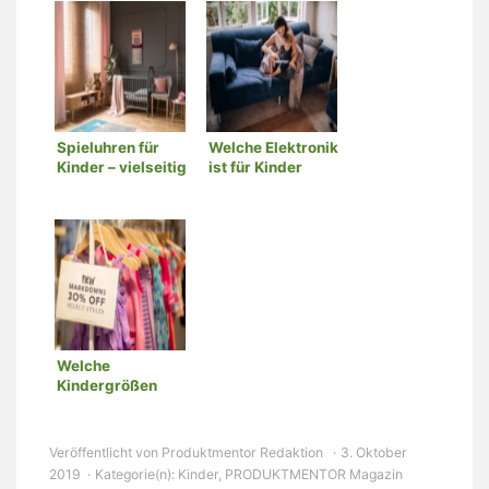
Spieluhren für
Welche Elektronik
Kinder – vielseitig
ist für Kinder
und praktisch
geeignet?
Welche
Kindergrößen
gibt es in
Deutschland bei
Kleidung?
Veröffentlicht von
Produktmentor Redaktion
3. Oktober
2019
Kategorie(n):
Kinder
,
PRODUKTMENTOR Magazin