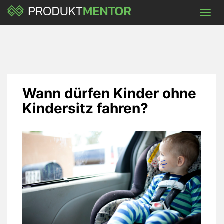
Skip
Toggl
to
navig
main
content
Wann dürfen Kinder ohne
Kindersitz fahren?