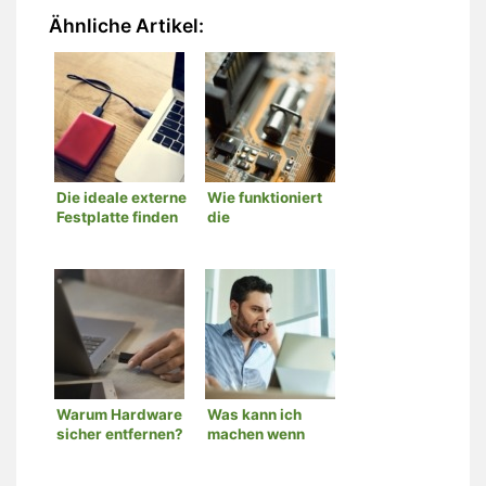
Ähnliche Artikel:
Die ideale externe
Wie funktioniert
Festplatte finden
die
Hardwareverschlüsselung?
Warum Hardware
Was kann ich
sicher entfernen?
machen wenn
mein PC
abstürzt?