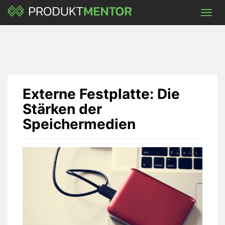
Skip
Toggl
to
navig
main
content
Externe Festplatte: Die
Stärken der
Speichermedien