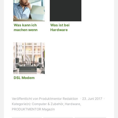
Was kann ich
Was ist bei
machen wenn
Hardware
mein PC
unbedingt zu
abstürzt?
beachten?
DSL Modem
Veröffentlicht von
Produktmentor Redaktion
23. Juni 2017
Kategorie(n):
Computer & Zubehör
,
Hardware
,
PRODUKTMENTOR Magazin