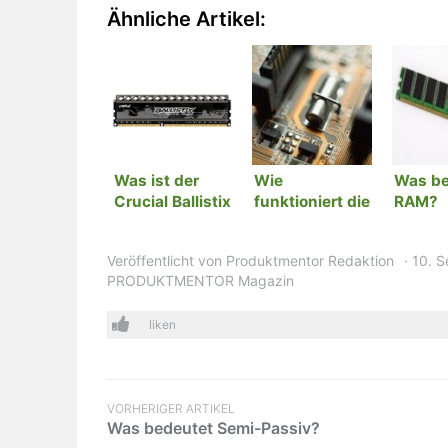
Ähnliche Artikel:
Was ist der
Wie
Was be
Crucial Ballistix
funktioniert die
RAM?
Tracer?
Hardwareverschlüsselun
Veröffentlicht von
Produktmentor Redaktion
10. 
PRODUKTMENTOR Magazin
liken
VORHERIGER ARTIKEL
Was bedeutet Semi-Passiv?