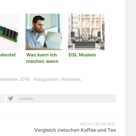
deutet
Was kann ich
DSL Modem
machen wenn
g?
mein PC
abstürzt?
September 2018
Kategorie(n):
Hardware
,
tweeten
NÄCHSTER ARTIKEL
Vergleich zwischen Kaffee und Tee