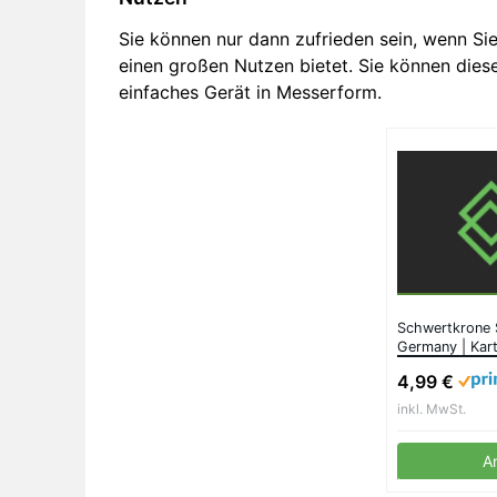
Sie können nur dann zufrieden sein, wenn Si
einen großen Nutzen bietet. Sie können dies
einfaches Gerät in Messerform.
Schwertkrone 
Germany | Kart
Pendelschäler 
4,99 €
Obstschäler – 
inkl. MwSt.
A