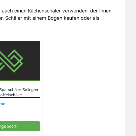
e auch einen Küchenschäler verwenden, der Ihnen
en Schäler mit einem Bogen kaufen oder als
Sparschäler Solingen
offelschäler |
| Gemüseschäler |
rot
ngebot