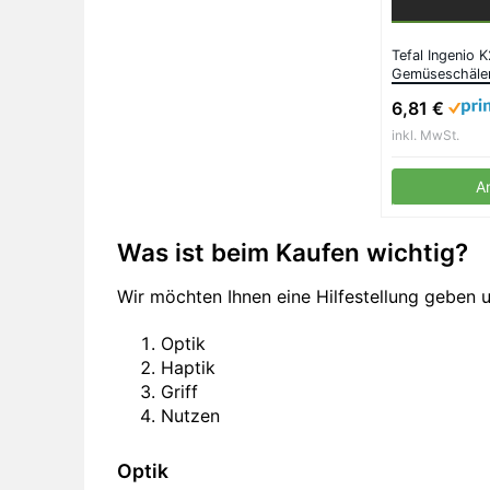
Tefal Ingenio 
Gemüseschäler
Küchenutensilie
6,81 €
Kochbedürfnis
Kunststoff, sc
inkl. MwSt.
A
Was ist beim Kaufen wichtig?
Wir möchten Ihnen eine Hilfestellung geben 
Optik
Haptik
Griff
Nutzen
Optik