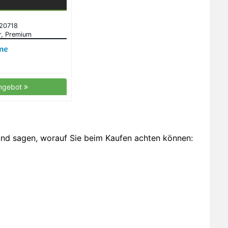
K20718
, Premium
n für vielseitige
se, 22 cm,
hwarz/rot
ngebot
und sagen, worauf Sie beim Kaufen achten können: