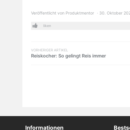
anschließen?
sein?
Veröffentlicht von
Produktmentor
30. Oktober 20
liken
VORHERIGER ARTIKEL
Reiskocher: So gelingt Reis immer
Informationen
Bestse