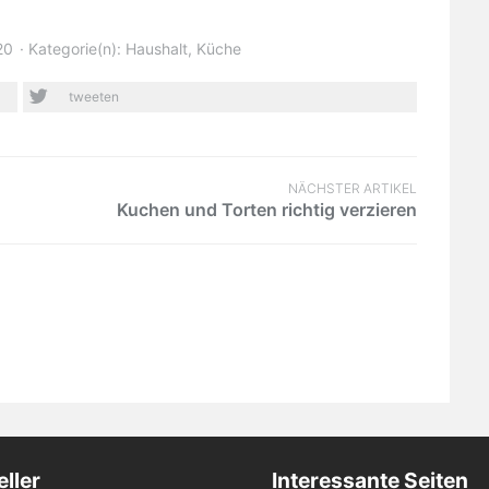
oder digital?
Käseliebhaber
20
Kategorie(n):
Haushalt
,
Küche
tweeten
NÄCHSTER ARTIKEL
Kuchen und Torten richtig verzieren
ller
Interessante Seiten