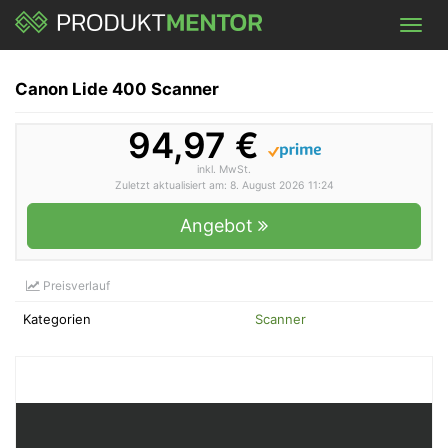
Skip
Toggl
to
navig
main
content
Canon Lide 400 Scanner
94,97 €
inkl. MwSt.
Zuletzt aktualisiert am: 8. August 2026 11:24
Angebot
Preisverlauf
Kategorien
Scanner