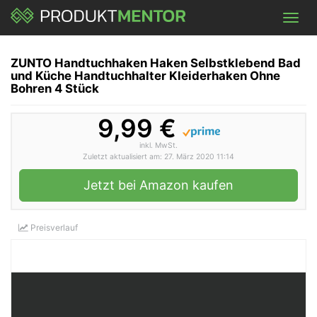
Skip
Toggl
to
navig
main
content
ZUNTO Handtuchhaken Haken Selbstklebend Bad
und Küche Handtuchhalter Kleiderhaken Ohne
Bohren 4 Stück
9,99 €
inkl. MwSt.
Zuletzt aktualisiert am: 27. März 2020 11:14
Jetzt bei Amazon kaufen
Preisverlauf