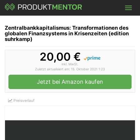
Skip
Toggl
to
navig
main
content
Zentralbankkapitalismus: Transformationen des
globalen Finanzsystems in Krisenzeiten (edition
suhrkamp)
20,00 €
inkl. MwSt.
Zuletzt aktualisiert am: 15. Oktober 2021 1:23
Jetzt bei Amazon kaufen
Preisverlauf