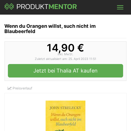
Skip
Toggl
to
navig
main
content
Wenn du Orangen willst, such nicht im
Blaubeerfeld
14,90 €
inkl. MwSt.
Zuletzt aktualisiert am: 25. April 2023 11:51
Jetzt bei Thalia AT kaufen
Preisverlauf