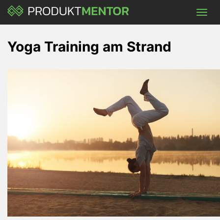
Skip
Toggl
to
navig
main
content
Yoga Training am Strand