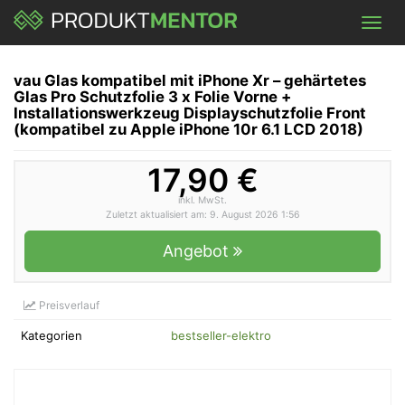
Skip
Toggl
to
navig
main
content
vau Glas kompatibel mit iPhone Xr – gehärtetes
Glas Pro Schutzfolie 3 x Folie Vorne +
Installationswerkzeug Displayschutzfolie Front
(kompatibel zu Apple iPhone 10r 6.1 LCD 2018)
17,90 €
inkl. MwSt.
Zuletzt aktualisiert am: 9. August 2026 1:56
Angebot
Preisverlauf
Kategorien
bestseller-elektro