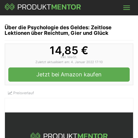
Skip
Toggl
to
navig
main
content
Über die Psychologie des Geldes: Zeitlose
Lektionen über Reichtum, Gier und Glück
14,85 €
inkl. MwSt.
Zuletzt aktualisiert am: 4. Januar 2022 17:10
Jetzt bei Amazon kaufen
Preisverlauf