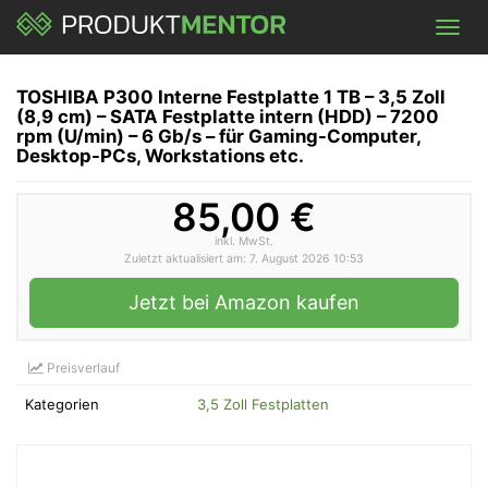
Skip
Toggl
to
navig
main
content
TOSHIBA P300 Interne Festplatte 1 TB – 3,5 Zoll
(8,9 cm) – SATA Festplatte intern (HDD) – 7200
rpm (U/min) – 6 Gb/s – für Gaming-Computer,
Desktop-PCs, Workstations etc.
85,00 €
inkl. MwSt.
Zuletzt aktualisiert am: 7. August 2026 10:53
Jetzt bei Amazon kaufen
Preisverlauf
Kategorien
3,5 Zoll Festplatten