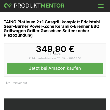
Skip
Toggl
to
navig
main
content
TAINO Platinum 2+1 Gasgrill komplett Edelstahl
Sear-Burner Power-Zone Keramik-Brenner BBQ
Grillwagen Griller Gusseisen Seitenkocher
Piezozündung
349,90 €
inkl. MwSt.
Zuletzt aktualisiert am: 26. März 2020 8:55
Jetzt bei Amazon kaufen
Preisverlauf