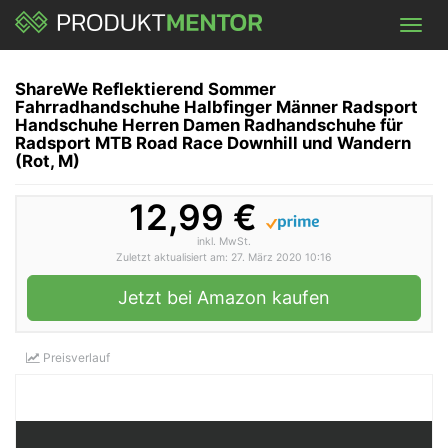
Skip
Toggl
to
navig
main
content
ShareWe Reflektierend Sommer
Fahrradhandschuhe Halbfinger Männer Radsport
Handschuhe Herren Damen Radhandschuhe für
Radsport MTB Road Race Downhill und Wandern
(Rot, M)
12,99 €
inkl. MwSt.
Zuletzt aktualisiert am: 27. März 2020 10:16
Jetzt bei Amazon kaufen
Preisverlauf