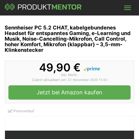
Skip
Toggl
to
navig
main
content
Sennheiser PC 5.2 CHAT, kabelgebundenes
Headset für entspanntes Gaming, e-Learning und
Musik, Noise-Cancelling-Mikrofon, Call Control,
hoher Komfort, Mikrofon (klappbar) – 3,5-mm-
Klinkenstecker
49,90 €
inkl. MwSt.
Zuletzt aktualisiert am: 27. November 2020 11:43
Jetzt bei Amazon kaufen
Preisverlauf