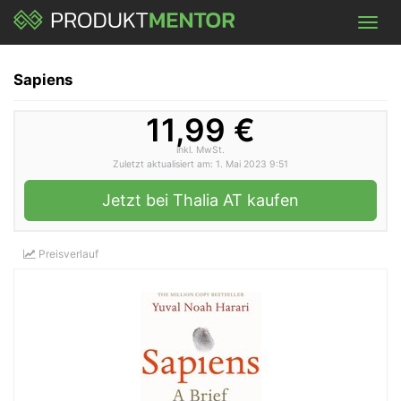
Skip
Toggl
to
navig
main
content
Sapiens
11,99 €
inkl. MwSt.
Zuletzt aktualisiert am: 1. Mai 2023 9:51
Jetzt bei Thalia AT kaufen
Preisverlauf