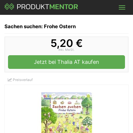
Skip
Toggl
to
navig
main
content
Sachen suchen: Frohe Ostern
5,20 €
inkl. MwSt.
Jetzt bei Thalia AT kaufen
Preisverlauf