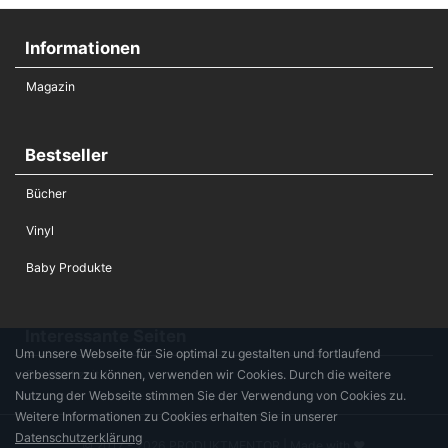
Informationen
Magazin
Bestseller
Bücher
Vinyl
Baby Produkte
Interessante Seiten
Um unsere Webseite für Sie optimal zu gestalten und fortlaufend
verbessern zu können, verwenden wir Cookies. Durch die weitere
Die Hochzeitsliste
Nutzung der Webseite stimmen Sie der Verwendung von Cookies zu.
Weitere Informationen zu Cookies erhalten Sie in unserer
Datenschutzerklärung
© 2017 - 2026 PRODUKTMENTOR | Made with ♥