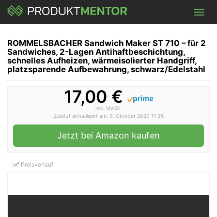
Skip
Toggl
to
navig
main
content
ROMMELSBACHER Sandwich Maker ST 710 – für 2
Sandwiches, 2-Lagen Antihaftbeschichtung,
schnelles Aufheizen, wärmeisolierter Handgriff,
platzsparende Aufbewahrung, schwarz/Edelstahl
17,00 €
inkl. MwSt.
Zuletzt aktualisiert am: 9. Oktober 2020 11:35
Jetzt bei Amazon kaufen
Preisverlauf