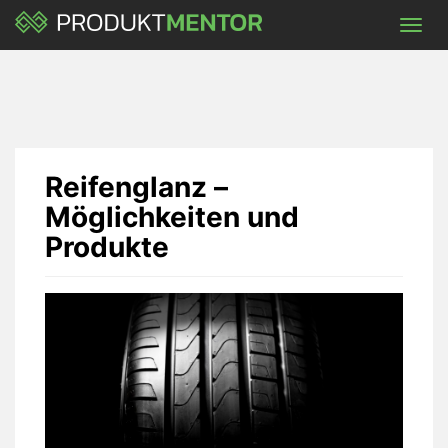
Skip
Toggl
to
navig
main
content
Reifenglanz –
Möglichkeiten und
Produkte