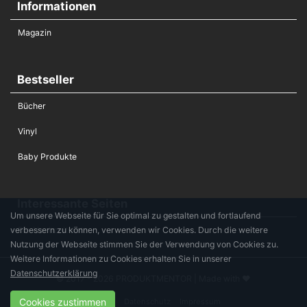
Informationen
Magazin
Bestseller
Bücher
Vinyl
Baby Produkte
Interessante Seiten
Um unsere Webseite für Sie optimal zu gestalten und fortlaufend
verbessern zu können, verwenden wir Cookies. Durch die weitere
Die Hochzeitsliste
Nutzung der Webseite stimmen Sie der Verwendung von Cookies zu.
Weitere Informationen zu Cookies erhalten Sie in unserer
Datenschutzerklärung
© 2017 - 2026 PRODUKTMENTOR | Made with ♥
Cookies zustimmen
Kontakt
Datenschutz
Impressum