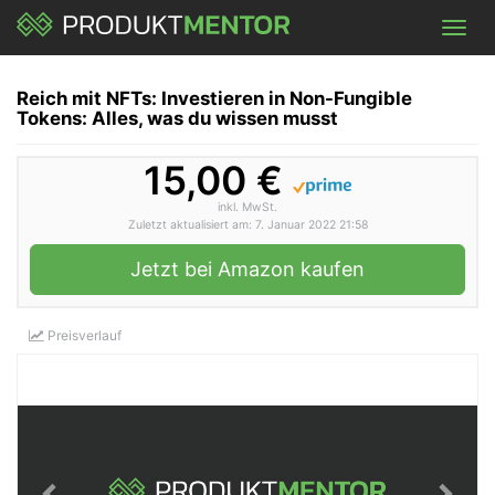
Skip
Toggl
to
navig
main
content
Reich mit NFTs: Investieren in Non-Fungible
Tokens: Alles, was du wissen musst
15,00 €
inkl. MwSt.
Zuletzt aktualisiert am: 7. Januar 2022 21:58
Jetzt bei Amazon kaufen
Preisverlauf