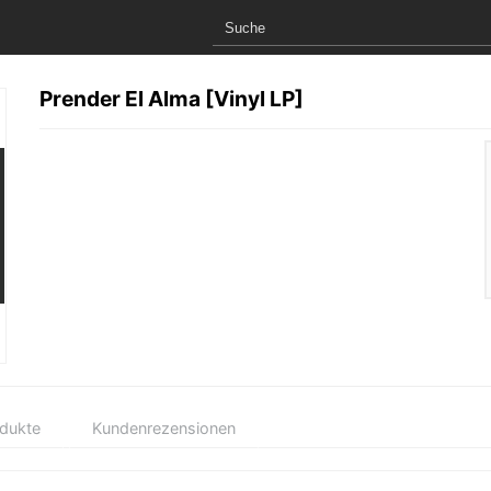
Prender El Alma [Vinyl LP]
odukte
Kundenrezensionen