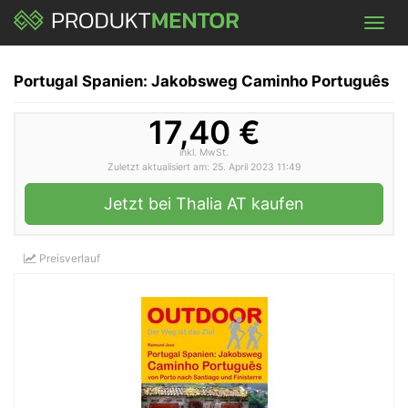
Skip
Toggl
to
navig
main
content
Portugal Spanien: Jakobsweg Caminho Português
17,40 €
inkl. MwSt.
Zuletzt aktualisiert am: 25. April 2023 11:49
Jetzt bei Thalia AT kaufen
Preisverlauf