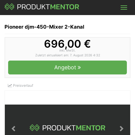
Skip
Toggl
to
navig
main
content
Pioneer djm-450-Mixer 2-Kanal
696,00 €
inkl. MwSt.
Zuletzt aktualisiert am: 7. August 2026 4:32
Angebot
Preisverlauf