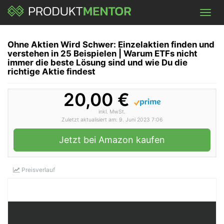
Skip
Toggl
to
navig
main
content
Ohne Aktien Wird Schwer: Einzelaktien finden und
verstehen in 25 Beispielen | Warum ETFs nicht
immer die beste Lösung sind und wie Du die
richtige Aktie findest
20,00 €
inkl. MwSt.
Zuletzt aktualisiert am: 9. Juni 2023 7:06
Jetzt bei Amazon kaufen
Preisverlauf