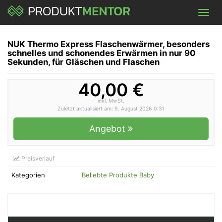
Skip
Toggl
to
navig
main
content
NUK Thermo Express Flaschenwärmer, besonders
schnelles und schonendes Erwärmen in nur 90
Sekunden, für Gläschen und Flaschen
40,00 €
inkl. MwSt.
Zuletzt aktualisiert am: 9. August 2026 0:31
Angebot
Preisverlauf
Kategorien
Beliebte Produkte Baby