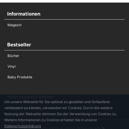
Informationen
Magazin
Bestseller
Bücher
Vinyl
Baby Produkte
Interessante Seiten
Um unsere Webseite für Sie optimal zu gestalten und fortlaufend
verbessern zu können, verwenden wir Cookies. Durch die weitere
Die Hochzeitsliste
Nutzung der Webseite stimmen Sie der Verwendung von Cookies zu.
Weitere Informationen zu Cookies erhalten Sie in unserer
Datenschutzerklärung
© 2017 - 2026 PRODUKTMENTOR | Made with ♥