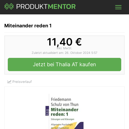
Skip
Toggl
to
navig
main
content
Miteinander reden 1
11,40 €
inkl. MwSt.
Zuletzt aktualisiert am: 26. Oktober 2024 5:57
Jetzt bei Thalia AT kaufen
Preisverlauf