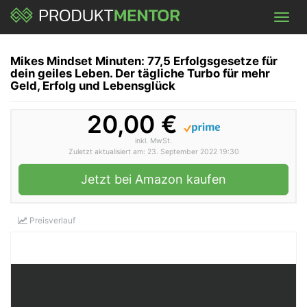
Skip
Toggl
to
navig
main
content
Mikes Mindset Minuten: 77,5 Erfolgsgesetze für
dein geiles Leben. Der tägliche Turbo für mehr
Geld, Erfolg und Lebensglück
20,00 €
inkl. MwSt.
Zuletzt aktualisiert am: 23. September 2022 19:30
Jetzt bei Amazon kaufen
Preisverlauf