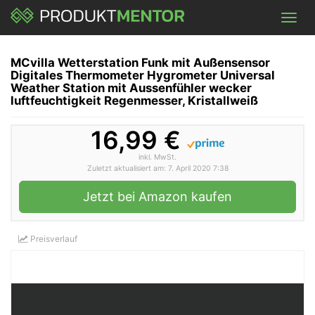
Skip
Toggl
to
navig
main
content
MCvilla Wetterstation Funk mit Außensensor
Digitales Thermometer Hygrometer Universal
Weather Station mit Aussenfühler wecker
luftfeuchtigkeit Regenmesser, Kristallweiß
16,99 €
inkl. MwSt.
Zuletzt aktualisiert am: 7. April 2020 7:38
Jetzt bei Amazon kaufen
Preisverlauf