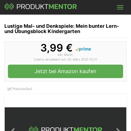
Skip
Toggl
to
navig
main
content
Lustige Mal- und Denkspiele: Mein bunter Lern-
und Übungsblock Kindergarten
3,99 €
inkl. MwSt.
Zuletzt aktualisiert am: 25. März 2020 10:21
Jetzt bei Amazon kaufen
Preisverlauf