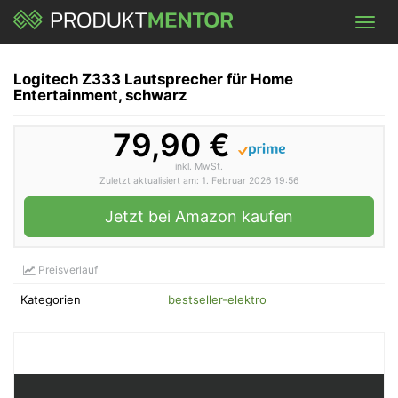
Skip
Toggl
to
navig
main
content
Logitech Z333 Lautsprecher für Home
Entertainment, schwarz
79,90 €
inkl. MwSt.
Zuletzt aktualisiert am: 1. Februar 2026 19:56
Jetzt bei Amazon kaufen
Preisverlauf
Kategorien
bestseller-elektro