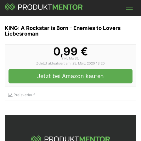
Skip
Toggl
to
navig
main
content
KING: A Rockstar is Born – Enemies to Lovers
Liebesroman
0,99 €
inkl. MwSt.
Zuletzt aktualisiert am: 25. März 2020 13:20
Jetzt bei Amazon kaufen
Preisverlauf