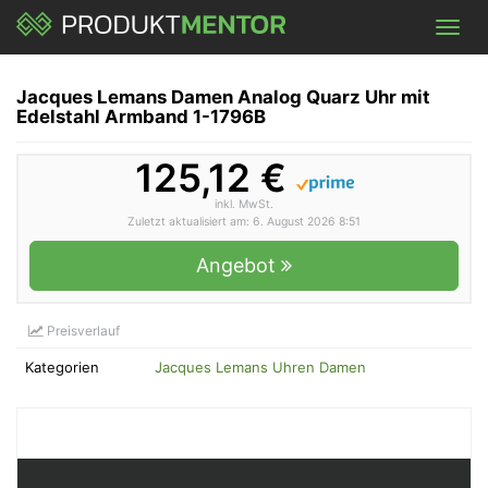
Skip
Toggl
to
navig
main
content
Jacques Lemans Damen Analog Quarz Uhr mit
Edelstahl Armband 1-1796B
125,12 €
inkl. MwSt.
Zuletzt aktualisiert am: 6. August 2026 8:51
Angebot
Preisverlauf
Kategorien
Jacques Lemans Uhren Damen