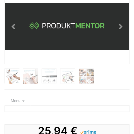
Menu
25,94 €