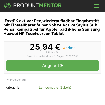
Skip
Toggl
to
navig
main
content
iFoxtEK aktiver Pen,wiederaufladbar Eingabestift
mit Einstellbarer feiner Spitze Active Stylus Stift
Pencil kompatibel für Apple ipad iPhone Samsung
Huawei HP Touchscreen Tablet
25,94 €
inkl. MwSt.
Zuletzt aktualisiert am: 6. August 2026 17:55
Angebot
Preisverlauf
Kategorien
Lerncomputer Zubehör