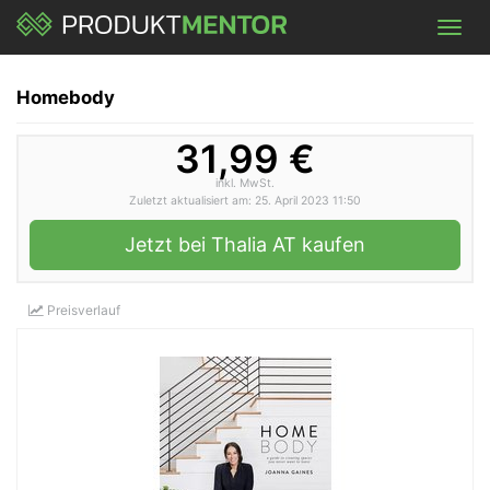
Skip
Toggl
to
navig
main
content
Homebody
31,99 €
inkl. MwSt.
Zuletzt aktualisiert am: 25. April 2023 11:50
Jetzt bei Thalia AT kaufen
Preisverlauf