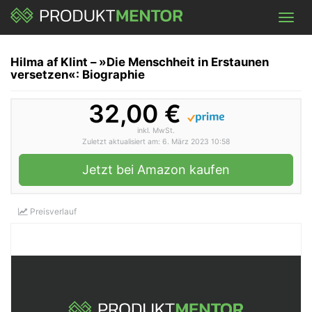
Skip
Toggl
to
navig
main
content
Hilma af Klint – »Die Menschheit in Erstaunen
versetzen«: Biographie
32,00 €
inkl. MwSt.
Zuletzt aktualisiert am: 6. März 2023 10:58
Jetzt bei Amazon kaufen
Preisverlauf