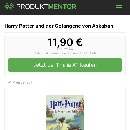
Skip
Toggl
to
navig
main
content
Harry Potter und der Gefangene von Askaban
11,90 €
inkl. MwSt.
Zuletzt aktualisiert am: 25. April 2023 11:48
Jetzt bei Thalia AT kaufen
Preisverlauf