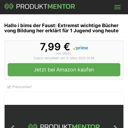
Skip
Toggl
to
navig
main
content
Hallo i bims der Faust: Extremst wichtige Bücher
vong Bildung her erklärt für 1 Jugend vong heute
7,99 €
inkl. MwSt.
Zuletzt aktualisiert am: 6. März 2023 10:58
Jetzt bei Amazon kaufen
Preisverlauf