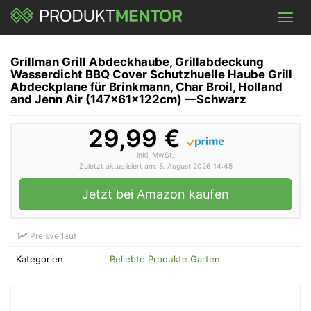
Skip
Toggl
to
navig
main
content
Grillman Grill Abdeckhaube, Grillabdeckung
Wasserdicht BBQ Cover Schutzhuelle Haube Grill
Abdeckplane für Brinkmann, Char Broil, Holland
and Jenn Air (147x61x122cm) —Schwarz
29,99 €
inkl. MwSt.
Zuletzt aktualisiert am: 8. August 2026 14:45
Jetzt bei Amazon kaufen
Preisverlauf
Kategorien
Beliebte Produkte Garten